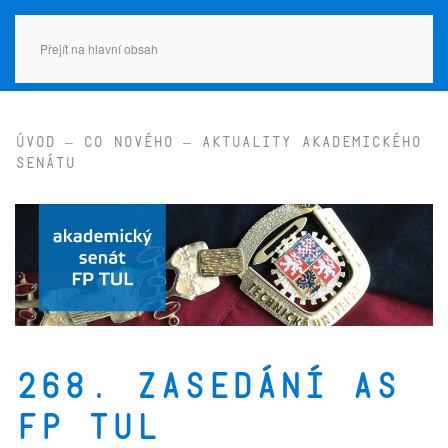
Přejít na hlavní obsah
Úvod
Co nového
Aktuality Akademického
senátu
268. zasedání AS
FP TUL