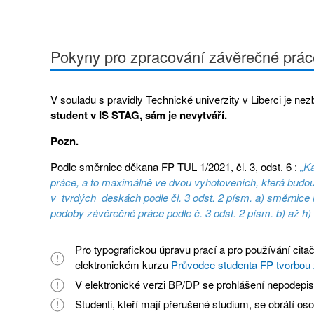
Pokyny pro zpracování závěrečné prác
V souladu s pravidly Technické univerzity v Liberci je nez
student v IS STAG, sám je nevytváří.
Pozn.
Podle směrnice děkana FP TUL 1/2021, čl. 3, odst. 6 :
„K
práce, a to maximálně ve dvou vyhotoveních, která budo
v tvrdých deskách podle čl. 3 odst. 2 písm. a) směrnice r
podoby závěrečné práce podle č. 3 odst. 2 písm. b) až h)
Pro typografickou úpravu prací a pro používání cita
elektronickém kurzu
Průvodce studenta FP tvorbou 
V elektronické verzi BP/DP se prohlášení nepodepis
Studenti, kteří mají přerušené studium, se obrátí 