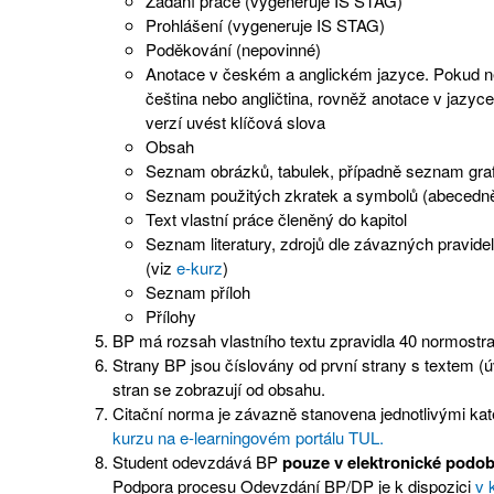
Zadání práce (vygeneruje IS STAG)
Prohlášení (vygeneruje IS STAG)
Poděkování (nepovinné)
Anotace v českém a anglickém jazyce. Pokud n
čeština nebo angličtina, rovněž anotace v jazy
verzí uvést klíčová slova
Obsah
Seznam obrázků, tabulek, případně seznam gra
Seznam použitých zkratek a symbolů (abecedně
Text vlastní práce členěný do kapitol
Seznam literatury, zdrojů dle závazných pravidel
(viz
e-kurz
)
Seznam příloh
Přílohy
BP má rozsah vlastního textu zpravidla 40 normostra
Strany BP jsou číslovány od první strany s textem (ú
stran se zobrazují od obsahu.
Citační norma je závazně stanovena jednotlivými k
kurzu na e-learningovém portálu TUL.
Student odevzdává BP
pouze v elektronické podo
Podpora procesu Odevzdání BP/DP je k dispozici
v 