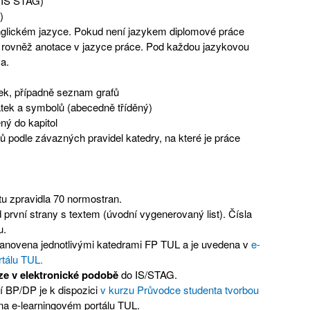
 IS STAG)
)
glickém jazyce. Pokud není jazykem diplomové práce
a, rovněž anotace v jazyce práce. Pod každou jazykovou
va.
ek, případně seznam grafů
tek a symbolů (abecedně tříděný)
ný do kapitol
jů podle závazných pravidel katedry, na které je práce
u zpravidla 70 normostran.
 první strany s textem (úvodní vygenerovaný list). Čísla
u.
tanovena jednotlivými katedrami FP TUL a je uvedena v
e-
rtálu TUL.
e v elektronické podobě
do IS/STAG.
 BP/DP je k dispozici
v kurzu Průvodce studenta tvorbou
a e-learningovém portálu TUL.