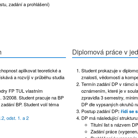
stu, zadání a prohlášení)
h
Diplomová práce v jed
chopnost aplikovat teoretické a
Student prokazuje v diplomo
ískává a rozvíjí v průběhu studia
znalosti, vědomosti a komp
Termín zadání DP v rámci st
tedry FP TUL vlastním
oznámením, které je v soul
. 3/2008. Student pracuje na BP
zpravidla 3 semestry, minim
 zadání BP. Student volí téma
DP dle vypsaných okruhů na
Postup zadání DP
:
řídí se 
2, odst. 1. a 2
DP má následující strukturu
Titulní list s názvem 
Zadání práce (vygener