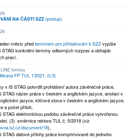
026
VÁNÍ NA ČÁSTI SZZ
(postup)
026
 jeden měsíc před
termínem pro přihlašování k SZZ
vypíše
S STAG konkrétní termíny odborných rozprav a obhajob
ch prací.
LINE formou
děkana FP TUL 1/2021, čl.3)
cky v IS STAG potvrdit prohlášení autora závěrečné práce,
 IS STAG název práce v českém a anglickém jazyce, anotaci v
nglickém jazyce, klíčová slova v českém a anglickém jazyce,
e a počet příloh,
 IS STAG elektronickou podobu závěrečné práce vytvořenou
 odst. (3) směrnice rektora TUL č. 5/2018 (viz
hovna.tul.cz/document/18
),
 IS STAG datové přílohy práce komprimované do jednoho