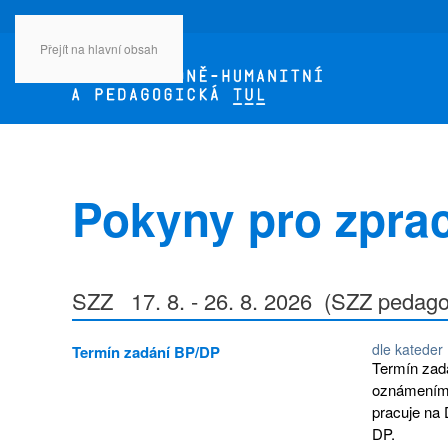
Přejít na hlavní obsah
Pokyny pro zpra
SZZ 17. 8. - 26. 8. 2026 (SZZ pedagog
dle kateder
Termín zadání BP/DP
Termín zadá
oznámením, 
pracuje na 
DP.