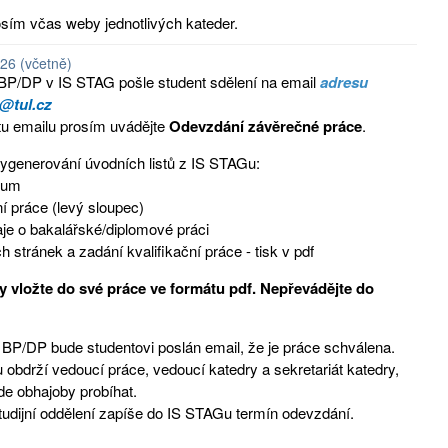
osím včas weby jednotlivých kateder.
026 (včetně)
 BP/DP v IS STAG pošle student sdělení na email
adresu
@tul.cz
u emailu prosím uvádějte
Odevzdání závěrečné práce
.
ygenerování úvodních listů z IS STAGu:
dium
ní práce (levý sloupec)
daje o bakalářské/diplomové práci
ních stránek a zadání kvalifikační práce - tisk v pdf
ty vložte do své práce ve formátu pdf. Nepřevádějte do
 BP/DP bude studentovi poslán email, že je práce schválena.
u obdrží vedoucí práce, vedoucí katedry a sekretariát katedry,
de obhajoby probíhat.
udijní oddělení zapíše do IS STAGu termín odevzdání.