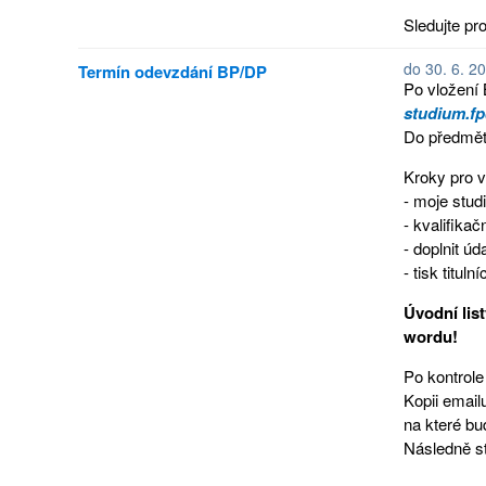
Sledujte pr
do 30. 6. 2
Termín odevzdání BP/DP
Po vložení
studium.fp
Do předmět
Kroky pro v
- moje stu
- kvalifikač
- doplnit ú
- tisk titul
Úvodní lis
wordu!
Po kontrole
Kopii email
na které bu
Následně st