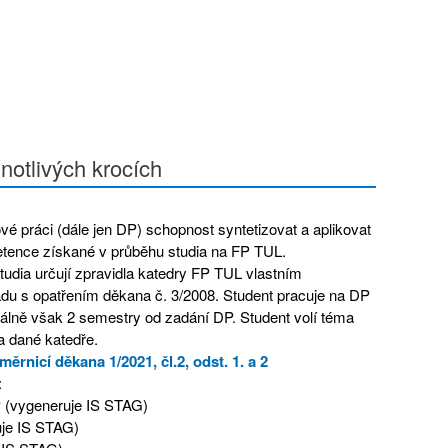
notlivých krocích
vé práci (dále jen DP) schopnost syntetizovat a aplikovat
etence získané v průběhu studia na FP TUL.
udia určují zpravidla katedry FP TUL vlastním
adu s opatřením děkana č. 3/2008. Student pracuje na DP
álně však 2 semestry od zadání DP. Student volí téma
 dané katedře.
směrnicí děkana 1/2021, čl.2, odst. 1. a 2
:
DP (vygeneruje IS STAG)
uje IS STAG)