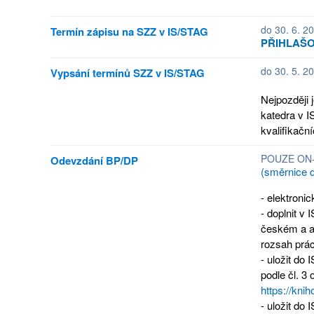
do 30. 6. 2
Termín zápisu na SZZ v IS/STAG
PŘIHLAŠO
do 30. 5. 2
Vypsání termínů SZZ v IS/STAG
Nejpozději
katedra v I
kvalifikační
POUZE ON-
Odevzdání BP/DP
(směrnice 
- elektroni
- doplnit v
českém a a
rozsah prác
- uložit do
podle čl. 3
https://kni
- uložit do