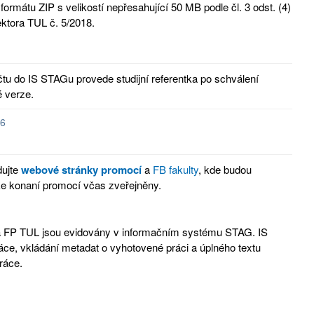
formátu ZIP s velikostí nepřesahující 50 MB podle čl. 3 odst. (4)
ktora TUL č. 5/2018.
tu do IS STAGu provede studijní referentka po schválení
é verze.
26
dujte
webové stránky promocí
a
FB fakulty
, kde budou
ke konaní promocí včas zveřejněny.
a FP TUL jsou evidovány v informačním systému STAG. IS
ce, vkládání metadat o vyhotovené práci a úplného textu
ráce.