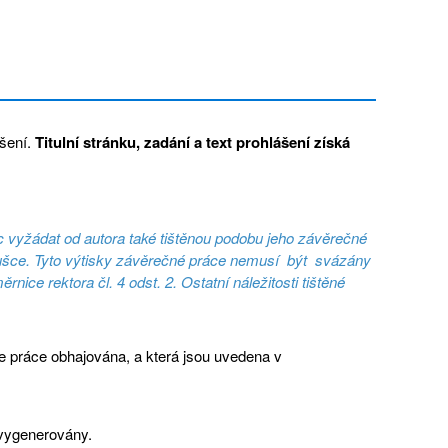
ášení.
Titulní stránku, zadání a text prohlášení získá
c vyžádat od autora také tištěnou podobu jeho závěrečné
koušce. Tyto výtisky závěrečné práce nemusí být svázány
ice rektora čl. 4 odst. 2. Ostatní náležitosti tištěné
je práce obhajována, a která jsou uvedena v
 vygenerovány.