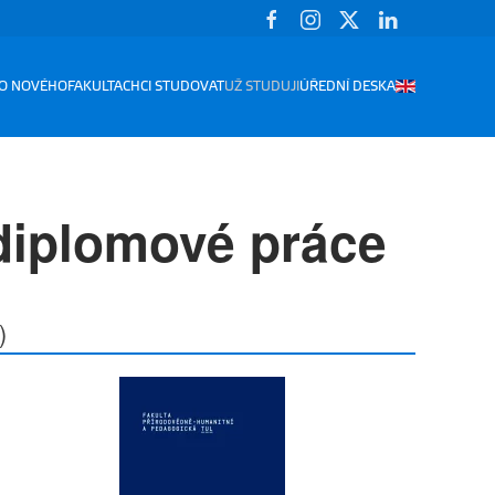
O NOVÉHO
FAKULTA
CHCI STUDOVAT
UŽ STUDUJI
ÚŘEDNÍ DESKA
diplomové práce
)