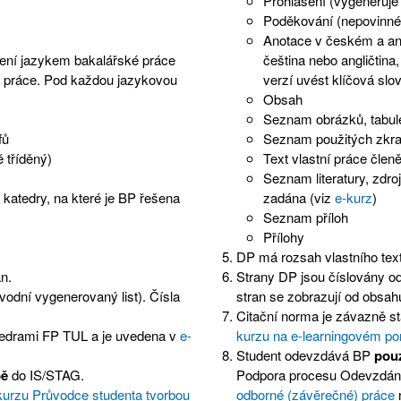
Prohlášení (vygeneruje
Poděkování (nepovinné
Anotace v českém a an
ení jazykem bakalářské práce
čeština nebo angličtin
ce práce. Pod každou jazykovou
verzí uvést klíčová slo
Obsah
Seznam obrázků, tabul
fů
Seznam použitých zkra
 tříděný)
Text vlastní práce členě
Seznam literatury, zdro
 katedry, na které je BP řešena
zadána (viz
e-kurz
)
Seznam příloh
Přílohy
DP má rozsah vlastního text
n.
Strany DP jsou číslovány od
vodní vygenerovaný list). Čísla
stran se zobrazují od obsah
Citační norma je závazně s
atedrami FP TUL a je uvedena v
e-
kurzu na e-learningovém po
Student odevzdává BP
pouz
bě
do IS/STAG.
Podpora procesu Odevzdání
kurzu Průvodce studenta tvorbou
odborné (závěrečné) práce
n