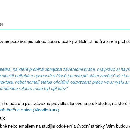
e
bytné používat jednotnou úpravu obálky a titulních listů a znění prohl
atedra, na které probíhá obhajoba závěrečné práce, má právo si naví
u sloužit potřebám oponentů a členů komise při státní závěrečné z
ektora, neboť nemají status oficiálně odevzdané práce ve smyslu směrn
 směrnice rektora musí být splněny.“
čního aparátu platí závazná pravidla stanovená pro katedru, na které 
závěrečné práce (Moodle kurz).
uje.
osobně nebo emailem na studijní oddělení a úvodní stránky Vám budou