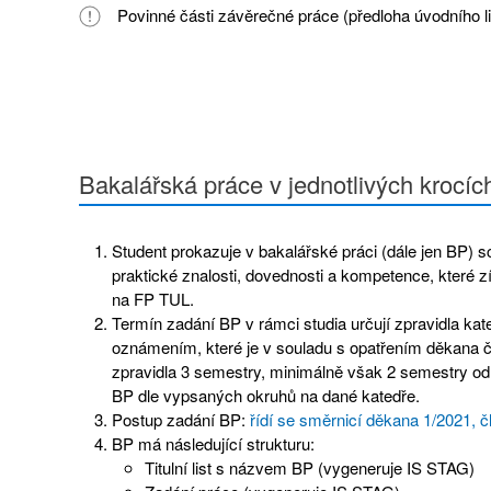
Povinné části závěrečné práce (předloha úvodního li
Bakalářská práce v jednotlivých krocíc
Student prokazuje v bakalářské práci (dále jen BP) s
praktické znalosti, dovednosti a kompetence, které z
na FP TUL.
Termín zadání BP v rámci studia určují zpravidla ka
oznámením, které je v souladu s opatřením děkana č
zpravidla 3 semestry, minimálně však 2 semestry od
BP dle vypsaných okruhů na dané katedře.
Postup zadání BP:
řídí se směrnicí děkana 1/2021, čl.
BP má následující strukturu:
Titulní list s názvem BP (vygeneruje IS STAG)