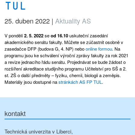
TUL
25. duben 2022
|
Aktuality AS
V pondělí
2. 5. 2022
se
od 16.10
uskuteční zasedání
akademického senátu fakulty. Můžete se zúčastnit osobně v
zasedačce DFP (budova G, 4. NP) nebo
online formou
. Na
programu jsou ke schválení výroční zprávy fakulty za rok 2021
a revize jednacího řádu senátu. Projednávat se bude žádost o
rozšíření akreditace studijního programu Učitelství pro SŠ a 2.
st. ZŠ o další předměty – fyziku, chemii, biologii a zeměpis.
Materiály jsou dostupné na
stránkách AS FP TUL
.
kontakt
Technická univerzita v Liberci,