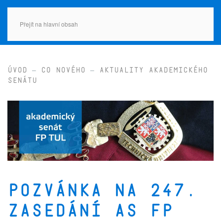
Přejít na hlavní obsah
Úvod
Co nového
Aktuality Akademického
senátu
Pozvánka na 247.
zasedání AS FP