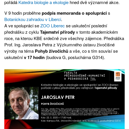
pořádá
Katedra biologie a ekologie
hned dvě významné akce.
V 9 hodin proběhne
podpis memoranda o spolupráci
s
Botanickou zahradou v Liberci
.
A ve spolupráci se
ZOO Liberec
se uskuteční poslední
přednášku z cyklu
Tajemství přírody
v tomto akademickém
roce, na kterou KBE srdečně zve všechny zájemce. Přednáška
Prof. Ing. Jaroslava Petra z Výzkumného ústavu živočišné
výroby na téma
Pohyb živočichů
a vše, co s tím souvisí se
uskuteční
v
17 hodin
(budova G, posluchárna G314).
Otevřít