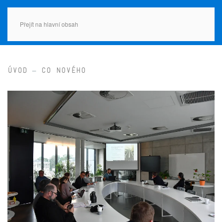
Přejít na hlavní obsah
Úvod
Co nového