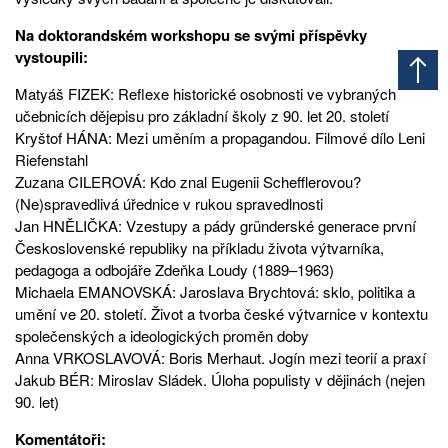
Na doktorandském workshopu se svými příspěvky
vystoupili:
Matyáš FIZEK: Reflexe historické osobnosti ve vybraných
učebnicích dějepisu pro základní školy z 90. let 20. století
Kryštof HÁNA: Mezi uměním a propagandou. Filmové dílo Leni
Riefenstahl
Zuzana CILEROVÁ: Kdo znal Eugenii Schefflerovou?
(Ne)spravedlivá úřednice v rukou spravedlnosti
Jan HNĚLIČKA: Vzestupy a pády gründerské generace první
Československé republiky na příkladu života výtvarníka,
pedagoga a odbojáře Zdeňka Loudy (1889–1963)
Michaela EMANOVSKÁ: Jaroslava Brychtová: sklo, politika a
umění ve 20. století. Život a tvorba české výtvarnice v kontextu
společenských a ideologických proměn doby
Anna VRKOSLAVOVÁ: Boris Merhaut. Jogín mezi teorií a praxí
Jakub BÉR: Miroslav Sládek. Úloha populisty v dějinách (nejen
90. let)
Komentátoři: