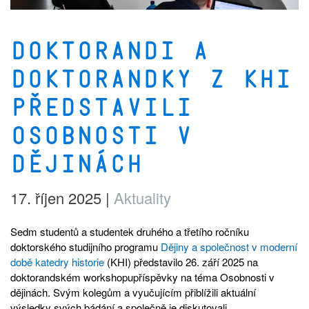
Doktorandi a
doktorandky z KHI
představili
Osobnosti v
dějinách
17. říjen 2025
|
Aktuality
Sedm studentů a studentek druhého a třetího ročníku
doktorského studijního programu
Dějiny a společnost v moderní
době
katedry historie
(KHI) představilo 26. září 2025 na
doktorandském workshopupříspěvky na téma Osobnosti v
dějinách. Svým kolegům a vyučujícím přiblížili aktuální
výsledky svých bádání a společně je diskutovali.