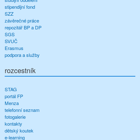
stipendijní fond
SZZ
závěrečné práce
repozitář BP a DP
SGS
SVUČ
Erasmus
podpora a služby
rozcestník
STAG
portál FP
Menza
telefonní seznam
fotogalerie
kontakty
dětský koutek
e-learning