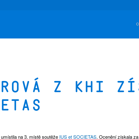
C
rová z KHI zí
ETAS
 umístila na 3. místě soutěže
IUS et SOCIETAS
. Ocenění získala z