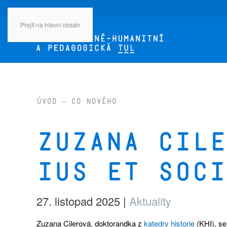
Přejít na hlavní obsah
Úvod
Co nového
Zuzana Cile
IUS et SOCI
27. listopad 2025
|
Aktuality
Zuzana Cilerová, doktorandka z
katedry historie
(KHI), se