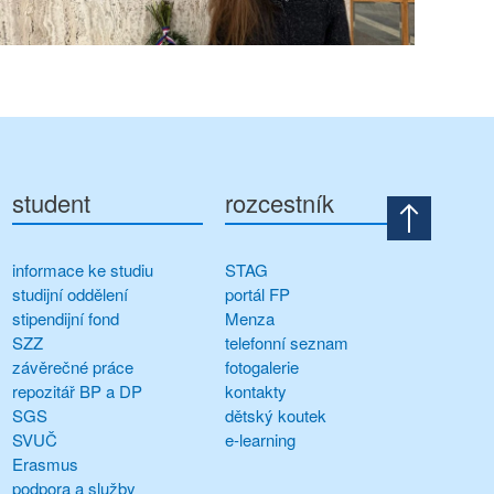
student
rozcestník
informace ke studiu
STAG
studijní oddělení
portál FP
stipendijní fond
Menza
SZZ
telefonní seznam
závěrečné práce
fotogalerie
repozitář BP a DP
kontakty
SGS
dětský koutek
SVUČ
e-learning
Erasmus
podpora a služby