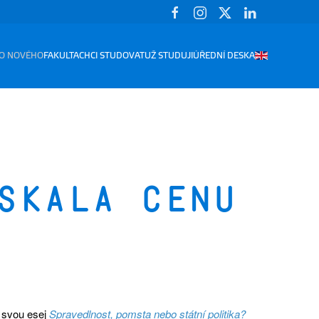
O NOVÉHO
FAKULTA
CHCI STUDOVAT
UŽ STUDUJI
ÚŘEDNÍ DESKA
skala cenu
a svou esej
Spravedlnost, pomsta nebo státní politika?