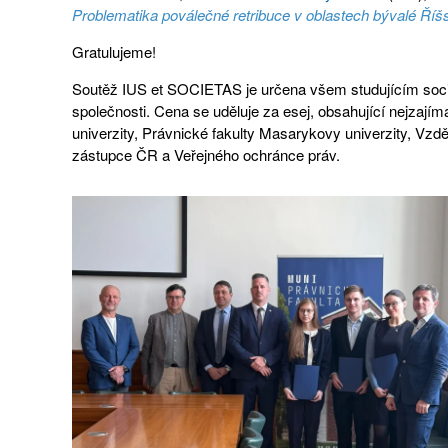
Problematika poválečné retribuce v oblastech bývalé Říš
Gratulujeme!
Soutěž IUS et SOCIETAS je určena všem studujícím sociolog
společnosti. Cena se uděluje za esej, obsahující nejzají
univerzity, Právnické fakulty Masarykovy univerzity, V
zástupce ČR a Veřejného ochránce práv.