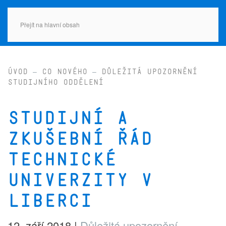
Přejít na hlavní obsah
Úvod
Co nového
Důležitá upozornění
studijního oddělení
Studijní a
zkušební řád
Technické
univerzity v
Liberci
12. září 2018
|
Důležitá upozornění