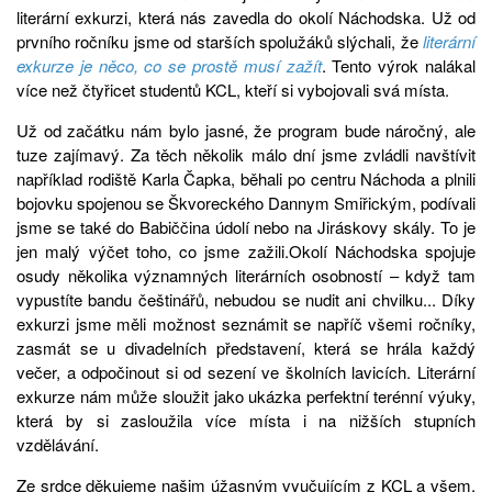
literární exkurzi, která nás zavedla do okolí Náchodska. Už od
prvního ročníku jsme od starších spolužáků slýchali, že
literární
exkurze je něco, co se prostě musí zažít
. Tento výrok nalákal
více než čtyřicet studentů KCL, kteří si vybojovali svá místa.
Už od začátku nám bylo jasné, že program bude náročný, ale
tuze zajímavý. Za těch několik málo dní jsme zvládli navštívit
například rodiště Karla Čapka, běhali po centru Náchoda a plnili
bojovku spojenou se Škvoreckého Dannym Smiřickým, podívali
jsme se také do Babiččina údolí nebo na Jiráskovy skály. To je
jen malý výčet toho, co jsme zažili.
Okolí Náchodska spojuje
osudy několika významných literárních osobností – když tam
vypustíte bandu češtinářů, nebudou se nudit ani chvilku... Díky
exkurzi jsme měli možnost seznámit se napříč všemi ročníky,
zasmát se u divadelních představení, která se hrála každý
večer, a odpočinout si od sezení ve školních lavicích. Literární
exkurze nám může sloužit jako ukázka perfektní terénní výuky,
která by si zasloužila více místa i na nižších stupních
vzdělávání.
Ze srdce děkujeme našim úžasným vyučujícím z KCL a všem,