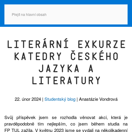
Přejít na hlavní obsah
Literární exkurze
katedry českého
jazyka a
literatury
22. únor 2024
|
Studentský blog
| Anastázie Vondrová
Svůj příspěvek jsem se rozhodla věnovat akci, která je
pravděpodobně tím nejlepším, co jsem během studia na
FP
TUL
zažila. V květnu 2023 jsme se vydali na několikadenní