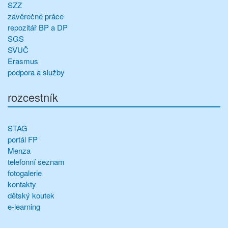
SZZ
závěrečné práce
repozitář BP a DP
SGS
SVUČ
Erasmus
podpora a služby
rozcestník
STAG
portál FP
Menza
telefonní seznam
fotogalerie
kontakty
dětský koutek
e-learning