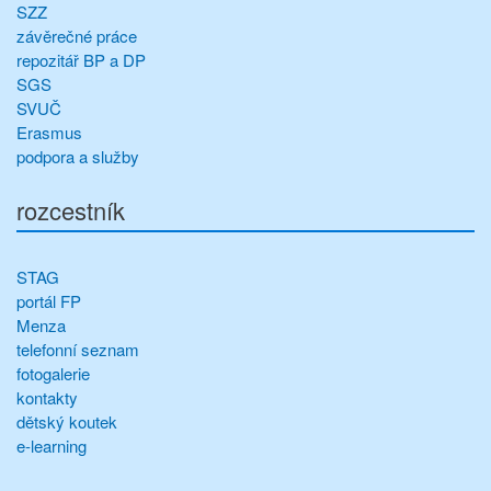
SZZ
závěrečné práce
repozitář BP a DP
SGS
SVUČ
Erasmus
podpora a služby
rozcestník
STAG
portál FP
Menza
telefonní seznam
fotogalerie
kontakty
dětský koutek
e-learning