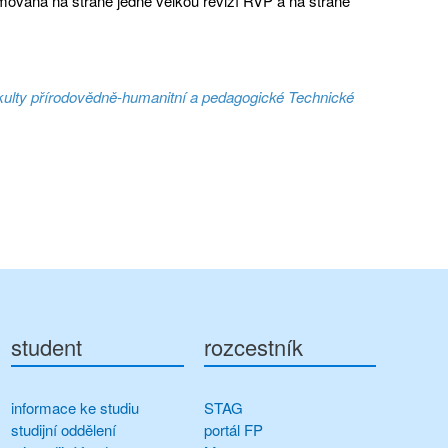
mována na straně jedné velkou revizí RVP a na straně
Fakulty přírodovědně-humanitní a pedagogické Technické
student
rozcestník
informace ke studiu
STAG
studijní oddělení
portál FP