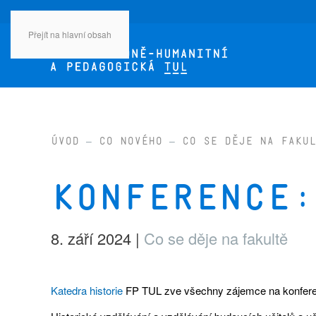
Přejít na hlavní obsah
Úvod
Co nového
Co se děje na fakul
Konference:
8. září 2024
|
Co se děje na fakultě
Katedra historie
FP TUL zve všechny zájemce na konfer