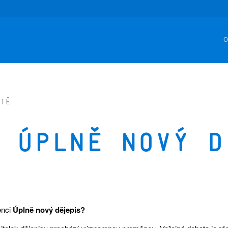
C
tě
 Úplně nový d
enci
Úplně nový dějepis?