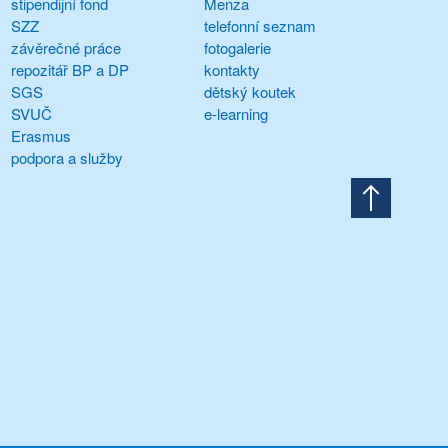
stipendijní fond
Menza
SZZ
telefonní seznam
závěrečné práce
fotogalerie
repozitář BP a DP
kontakty
SGS
dětský koutek
SVUČ
e-learning
Erasmus
podpora a služby