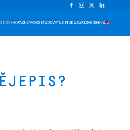
O NOVÉHO
FAKULTA
CHCI STUDOVAT
UŽ STUDUJI
ÚŘEDNÍ DESKA
ějepis?