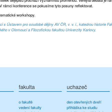
učitelek dějepisu prochází významnou proměnou. Veřejná debata je rá
 V rámci konference se pokusíme tyto posuny reflektovat.
 tematické workshopy.
áci s Ústavem pro soudobé dějiny AV ČR, v. v. i., katedrou historie 
ackého v Olomouci a Filozofickou fakultou Univerzity Karlovy.
fakulta
uchazeč
o fakultě
den otevřených dveří
vedení fakulty
přihláška ke studiu