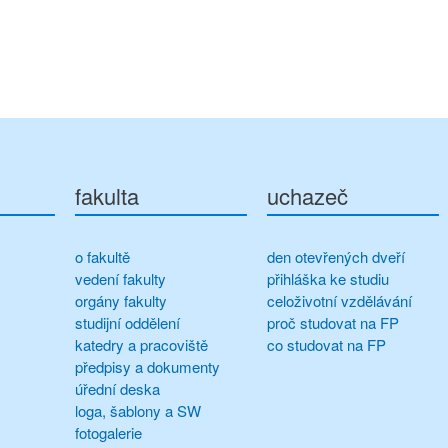
fakulta
uchazeč
o fakultě
den otevřených dveří
vedení fakulty
přihláška ke studiu
orgány fakulty
celoživotní vzdělávání
studijní oddělení
proč studovat na FP
katedry a pracoviště
co studovat na FP
předpisy a dokumenty
úřední deska
loga, šablony a SW
fotogalerie