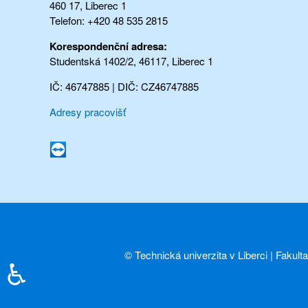
460 17, Liberec 1
Telefon: +420 48 535 2815
Korespondenční adresa:
Studentská 1402/2, 46117, Liberec 1
IČ: 46747885 | DIČ: CZ46747885
Adresy pracovišť
©
Technická univerzita v Liberci
|
Fakult
♿