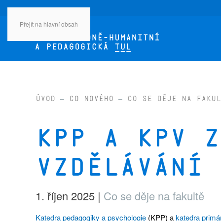
Přejít na hlavní obsah
Úvod
Co nového
Co se děje na fakul
KPP a KPV z
vzdělávání 
1. říjen 2025
|
Co se děje na fakultě
Katedra pedagogiky a psychologie
(KPP) a
katedra primá