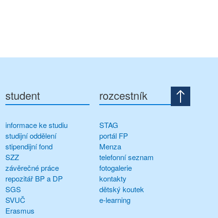
student
rozcestník
informace ke studiu
STAG
studijní oddělení
portál FP
stipendijní fond
Menza
SZZ
telefonní seznam
závěrečné práce
fotogalerie
repozitář BP a DP
kontakty
SGS
dětský koutek
SVUČ
e-learning
Erasmus