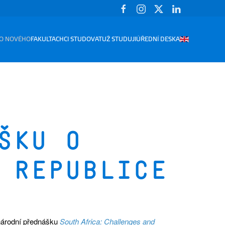
O NOVÉHO
FAKULTA
CHCI STUDOVAT
UŽ STUDUJI
ÚŘEDNÍ DESKA
šku o
 republice
árodní přednášku
South Africa: Challenges and