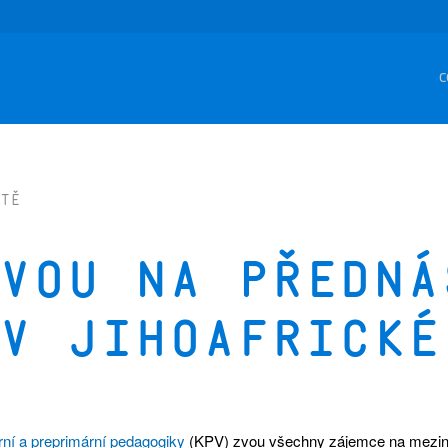
C
tě
vou na předná
v Jihoafrické
rní a preprimární pedagogiky
(KPV) zvou všechny zájemce na mezin