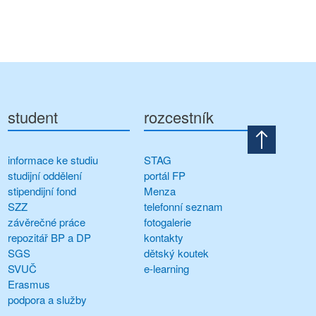
student
rozcestník
informace ke studiu
STAG
studijní oddělení
portál FP
stipendijní fond
Menza
SZZ
telefonní seznam
závěrečné práce
fotogalerie
repozitář BP a DP
kontakty
SGS
dětský koutek
SVUČ
e-learning
Erasmus
podpora a služby