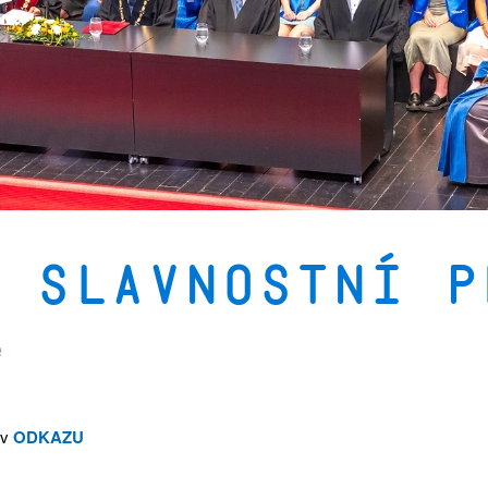
 slavnostní p
ě
 v
ODKAZU