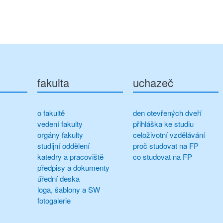
fakulta
uchazeč
o fakultě
den otevřených dveří
vedení fakulty
přihláška ke studiu
orgány fakulty
celoživotní vzdělávání
studijní oddělení
proč studovat na FP
katedry a pracoviště
co studovat na FP
předpisy a dokumenty
úřední deska
loga, šablony a SW
fotogalerie