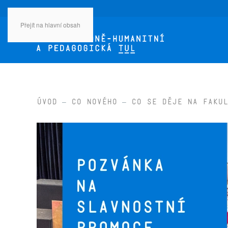
Přejít na hlavní obsah
Úvod
Co nového
Co se děje na fakul