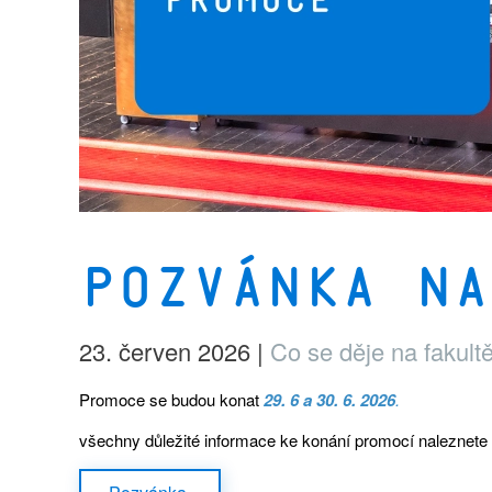
Pozvánka na
23. červen 2026
|
Co se děje na fakult
Promoce se budou konat
29. 6 a 30. 6. 2026
.
všechny důležité informace ke konání promocí naleznete