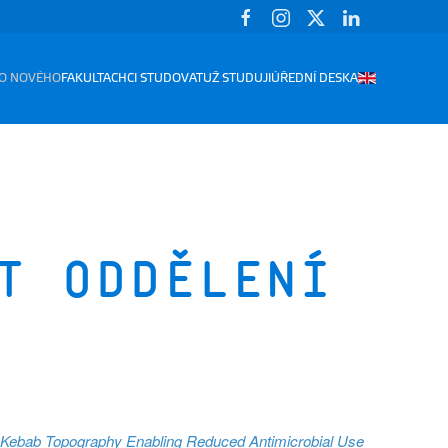
O NOVÉHO
FAKULTA
CHCI STUDOVAT
UŽ STUDUJI
ÚŘEDNÍ DESKA
t oddělení
-Kebab Topography Enabling Reduced Antimicrobial Use