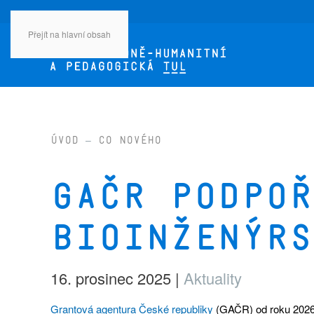
Přejít na hlavní obsah
Úvod
Co nového
GAČR podpoř
Bioinženýrs
16. prosinec 2025
|
Aktuality
Grantová agentura České republiky
(GAČR) od roku 2026 