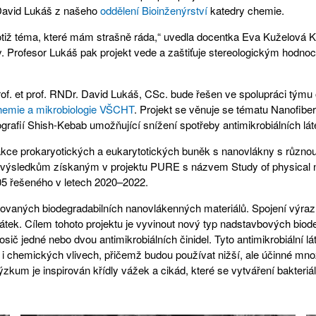
r David Lukáš z našeho
oddělení Bioinženýrství
katedry chemie.
otiž téma, které mám strašně ráda,“ uvedla docentka Eva Kuželová K
 Profesor Lukáš pak projekt vede a zaštiťuje stereologickým hodnoc
l prof. et prof. RNDr. David Lukáš, CSc. bude řešen ve spolupráci tý
hemie a mikrobiologie VŠCHT
. Projekt se věnuje se tématu Nanofib
grafií Shish-Kebab umožňující snížení spotřeby antimikrobiálních lát
kce prokaryotických a eukarytotických buněk s nanovlákny s různou
 výsledkům získaným v projektu PURE s názvem Study of physical net
5 řešeného v letech 2020–2022.
vaných biodegradabilních nanovlákenných materiálů. Spojení výrazné
ek. Cílem tohoto projektu je vyvinout nový typ nadstavbových biodeg
osič jedné nebo dvou antimikrobiálních činidel. Tyto antimikrobiální
i chemických vlivech, přičemž budou používat nižší, ale účinné množs
ýzkum je inspirován křídly vážek a cikád, které se vytváření bakteri