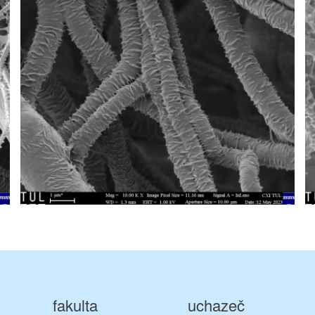
fakulta
uchazeč