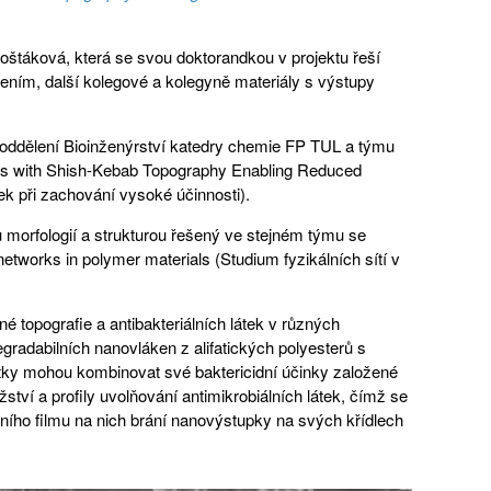
oštáková, která se svou doktorandkou v projektu řeší
ením, další kolegové a kolegyně materiály s výstupy
mu oddělení Bioinženýrství katedry chemie FP TUL a týmu
ers with Shish-Kebab Topography Enabling Reduced
ek při zachování vysoké účinnosti).
 morfologií a strukturou řešený ve stejném týmu se
works in polymer materials (Studium fyzikálních sítí v
 topografie a antibakteriálních látek v různých
radabilních nanovláken z alifatických polyesterů s
 látky mohou kombinovat své baktericidní účinky založené
tví a profily uvolňování antimikrobiálních látek, čímž se
álního filmu na nich brání nanovýstupky na svých křídlech