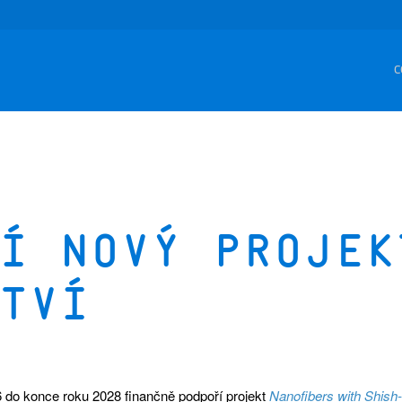
C
í nový projek
tví
do konce roku 2028 finančně podpoří projekt
Nanofibers with Shish