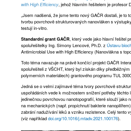
with High Efficiency
, jehož hlavním řešitelem je profeso
„Jsem nadšená, že jsme tento nový GAČR dostali, je to t
tvorbu povrchově strukturovaných nanovláken s výstupky.
testují in-vitro.
Standardní grant GAČR
, který vede jako hlavní řešite
spoluřešitelky Ing. Simony Lencové, Ph.D. z
Ústavu bioc
Antimicrobial Use with High Efficiency (Nanovlákna s topo
Toto téma navazuje na právě končící projekt GAČR Intera
spoluřešiteli z VŠCHT, který byl získán díky předběžným
polymerních materiálech) grantového programu TUL 3000
Jedná se o velmi zajímavé téma tvory povrchově strukturo
uspořádáních vede k možnostem snížení potřeby těchto lát
jedinečnou povrchovou nanotopografií, které slouží jako n
na mechanických (např. propíchnutí bakterie nanopilířem) 
zabrání nadužívání léků a vzniku rezistence. Celý tento v
(viz například
doi.org/10.1016/j.mtadv.2021.100176
).