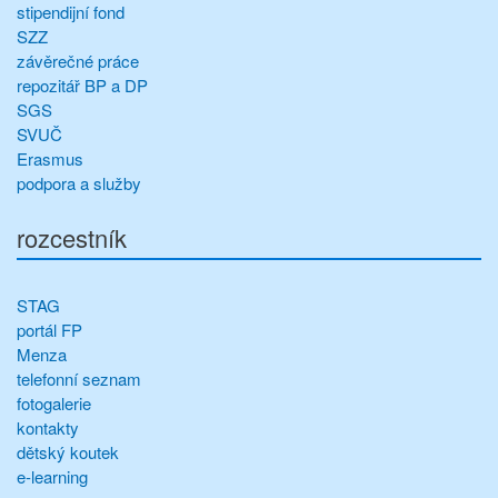
stipendijní fond
SZZ
závěrečné práce
repozitář BP a DP
SGS
SVUČ
Erasmus
podpora a služby
rozcestník
STAG
portál FP
Menza
telefonní seznam
fotogalerie
kontakty
dětský koutek
e-learning