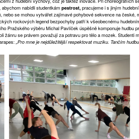
mi z hudební výchovy, což je taktéž inovace. Při choreografiích s
, abychom nabídli studentkám
pestrost,
pracujeme i s jiným hudební
d.), nebo se mohou vytvářet zajímavé pohybové sekvence na české, m
konických rockových legend bezpochyby patří k všeobecnému hudebním
ního Pražského výběru Michal Pavlíček úspěšně komponuje hudbu pr
i žánru se právem považují za potravu pro tělo a mozek. Studenti mu
Harapes:
„Pro mne je nejdůležitější respektovat muziku. Tančím hudbu