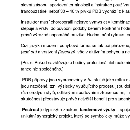
slovní zásobu, sportovní terminologii a instrukce použív
francouzštině, neboť 30 – 40 % prvků PDB vychází z klas
Instruktor musí choreografii nejprve vymyslet v kombinaci
slepuje a vrství do původní podoby během konkrétní hodi
právě výrazně napomáhá muzika: Hudba mění rytmus, ener
Cizí jazyk i moderní pohybová forma se tak učí přirozeně
(
add-on)
a vrstvení
(layering)
, vše v aktivním pohybu a n
(Pozn. Pokud navštěvujete hodiny profesionálních baletní
tance nic společného.)
PDB přípravy jsou vypracovány v AJ stejně jako reflexe 
jsou natočené, tzn. výsledky vyučujícího procesu jsou dol
různorodých stylů, odlišnými sportovními zkušenostmi, i
skutečnost představuje právě největší benefit pro student
Pestrost
je typickým znakem
tandemové výuky –
spoje
unikátní synergický projekt, který se symbolicky může vyj