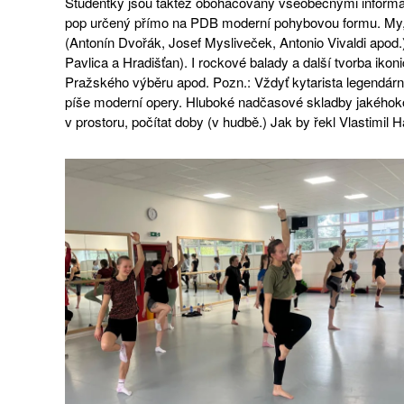
Studentky jsou taktéž obohacovány všeobecnými informace
pop určený přímo na PDB moderní pohybovou formu. My
(Antonín Dvořák, Josef Mysliveček, Antonio Vivaldi apo
Pavlica a Hradišťan). I rockové balady a další tvorba i
Pražského výběru apod. Pozn.: Vždyť kytarista legendár
píše moderní opery. Hluboké nadčasové skladby jakéhokol
v prostoru, počítat doby (v hudbě.) Jak by řekl Vlastimil 