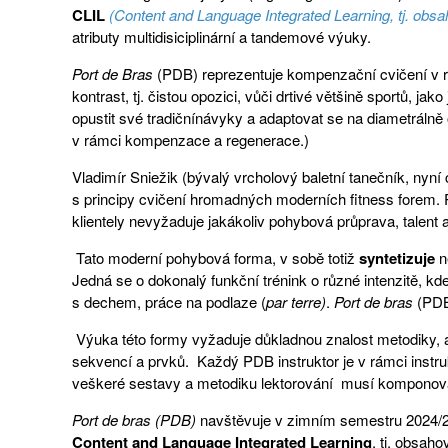
CLIL
(Content and Language Integrated Learning, tj. obs
atributy multidisiciplinární a tandemové výuky.
Port de Bras
(PDB) reprezentuje kompenzační cvičení v rá
kontrast, tj. čistou opozici, vůči drtivé většině sportů, j
opustit své tradiční
návyky a adaptovat se na diametrálně 
v rámci kompenzace a regenerace.)
Vladimír Sniežik (bývalý vrcholový baletní tanečník, nyní c
s principy cvičení hromadných moderních fitness forem. P
klientely nevyžaduje jakákoliv pohybová průprava, talent
Tato moderní pohybová forma, v sobě totiž
syntetizuje
n
Jedná se o dokonalý funkční trénink o různé intenzitě, kd
s dechem, práce na podlaze (
par terre)
.
Port de bras
(PDB)
Výuka této formy vyžaduje důkladnou znalost metodiky, 
sekvencí a prvků. Každý PDB instruktor je v rámci instr
veškeré sestavy a metodiku lektorování
musí komponova
Port de bras (PDB)
navštěvuje v zimním semestru 2024/25
Content and Language Integrated Learning
, tj. obsah