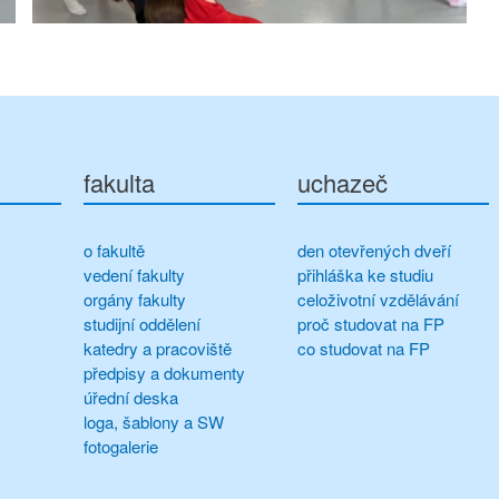
fakulta
uchazeč
o fakultě
den otevřených dveří
vedení fakulty
přihláška ke studiu
orgány fakulty
celoživotní vzdělávání
studijní oddělení
proč studovat na FP
katedry a pracoviště
co studovat na FP
předpisy a dokumenty
úřední deska
loga, šablony a SW
fotogalerie