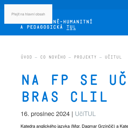
Přejít na hlavní obsah
Úvod
Co nového
Projekty
UčiTUL
Na FP se uč
Bras CLIL
16. prosinec 2024
|
UčiTUL
Katedra anglického jazyka (Mgr. Dagmar Grzinčič) a Kat