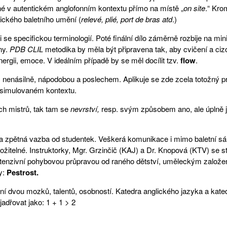
ané v autentickém anglofonním kontextu přímo na místě „
on site
.“ Kro
ického baletního umění (
relevé, plié, port de bras atd
.)
 se specifickou terminologií. Poté finální dílo záměrně rozbije na mi
ny.
PDB CLIL
metodika by měla být připravena tak, aby cvičení a ci
gii, emoce. V ideálním případě by se měl docílit tzv.
flow
.
, nenásilně, nápodobou a poslechem. Aplikuje se zde zcela totožný pr
esimulovaném kontextu.
ch mistrů, tak tam se
nevrství,
resp. svým způsobem ano, ale úplně 
a zpětná vazba od studentek. Veškerá komunikace i mimo baletní sál 
ožitelné. Instruktorky, Mgr. Grzinčič (KAJ) a Dr. Knopová (KTV) se s
ntenzivní pohybovou průpravou od raného dětství, uměleckým založení
y:
Pestrost.
ní dvou mozků, talentů, osobností. Katedra anglického jazyka a kate
adřovat jako: 1 + 1 > 2