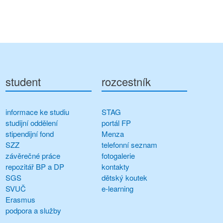
student
rozcestník
informace ke studiu
STAG
studijní oddělení
portál FP
stipendijní fond
Menza
SZZ
telefonní seznam
závěrečné práce
fotogalerie
repozitář BP a DP
kontakty
SGS
dětský koutek
SVUČ
e-learning
Erasmus
podpora a služby