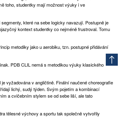
mě toho, studentky mají možnost výuky i ve
ni segmenty, které na sebe logicky navazují. Postupně je
zojazyčný kontext studentky co nejméně frustroval. Tomu
incip metodiky jako u aerobiku, tzn. postupné přidávání
jinak. PDB CLIL nemá s metodikou výuky klasického
je vyžadována v angličtině. Finální naučené choreografie
třídají lichý, sudý týden. Svým pojetím a kombinací
m a cvičebním stylem se od sebe liší, ale tato
dra tělesné výchovy a sportu tak společně vytvořily