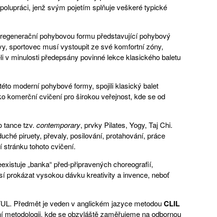
polupráci, jenž svým pojetím splňuje veškeré typické
í regenerační pohybovou formu představující pohybový
slovy, sportovec musí vystoupit ze své komfortní zóny,
 v minulosti předepsány povinné lekce klasického baletu
 této moderní pohybové formy, spojili klasický balet
o komerční cvičení pro širokou veřejnost, kde se od
o tance tzv.
contemporary
, prvky Pilates, Yogy, Taj Chi.
ché piruety, převaly, posilování, protahování, práce
 stránku tohoto cvičení.
eexistuje „banka“ před-připravených choreografií,
sí prokázat vysokou dávku kreativity a invence, neboť
 TUL. Předmět je veden v anglickém jazyce metodou
CLIL
ární metodologii, kde se obzvláště zaměřujeme na odbornou