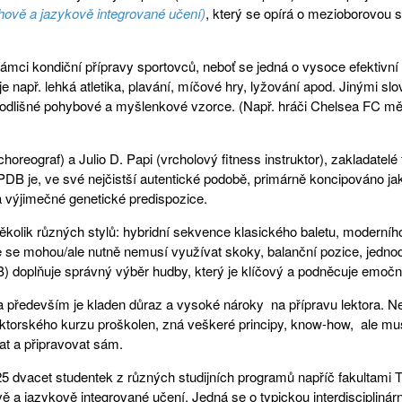
ahově a jazykově integrované učení)
, který se opírá o mezioborovou s
mci kondiční přípravy sportovců, neboť se jedná o vysoce efektivn
ako je např. lehká atletika, plavání, míčové hry, lyžování apod. Jinými 
odlišné pohybové a myšlenkové vzorce. (Např. hráči Chelsea FC měli
horeograf) a Julio D. Papi (vrcholový fitness instruktor), zakladatelé
DB je, ve své nejčistší autentické podobě, primárně koncipováno jak
 a výjimečné genetické predispozice.
ěkolik různých stylů: hybridní sekvence klasického baletu, moderníh
e se mohou/ale nutně nemusí využívat skoky, balanční pozice, jednodu
 doplňuje správný výběr hudby, který je klíčový a podněcuje emoční
a především je kladen důraz a vysoké nároky
na přípravu lektora. N
uktorského kurzu proškolen, zná veškeré principy, know-how,
ale mu
t a připravovat sám.
 dvacet studentek z různých studijních programů napříč fakultami
ově a jazykově integrované učení. Jedná se o typickou interdisciplin