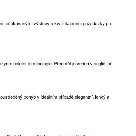
í, očekávanými výstupy a kvalifikačními požadavky pro
zyce: baletní terminologie. Předmět je veden v angličtině.
soustředěný pohyb v ideálním případě elegantní, lehký a