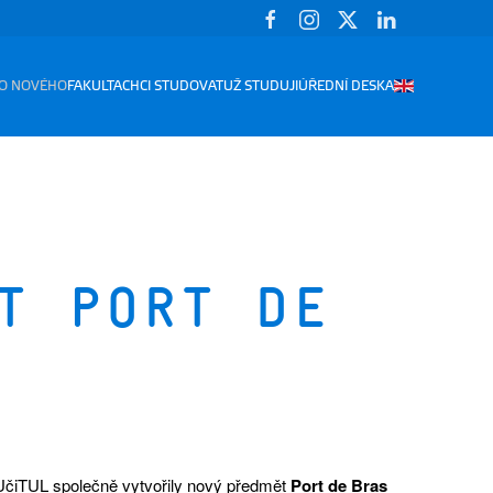
O NOVÉHO
FAKULTA
CHCI STUDOVAT
UŽ STUDUJI
ÚŘEDNÍ DESKA
t Port de
 UčiTUL společně vytvořily nový předmět
Port de Bras