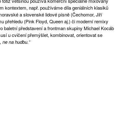
e totiž většinou používá komerční speciálně mixovaný
m kontextem, např. používáme díla geniálních klasiků
oravské a slovenské lidové písně (Čechomor, Jiří
u přehledu (Pink Floyd, Queen aj.) či moderní remixy
o baletní představení a frontman skupiny Michael Kocáb
sí u cvičení přemýšlet, kombinovat, orientovat se
, ne na hudbu.“