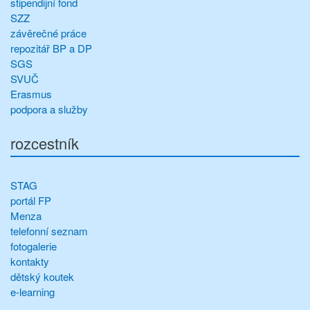
stipendijní fond
SZZ
závěrečné práce
repozitář BP a DP
SGS
SVUČ
Erasmus
podpora a služby
rozcestník
STAG
portál FP
Menza
telefonní seznam
fotogalerie
kontakty
dětský koutek
e-learning