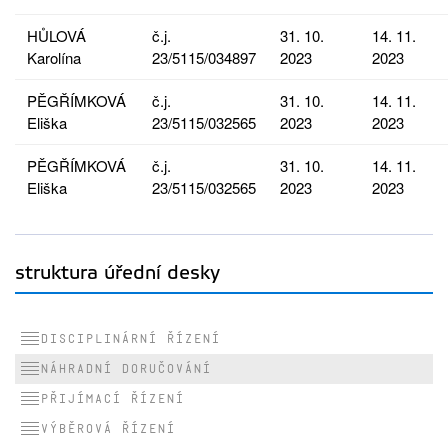
HŮLOVÁ
č.j.
31. 10.
14. 11.
Karolína
23/5115/034897
2023
2023
PĚGŘÍMKOVÁ
č.j.
31. 10.
14. 11.
Eliška
23/5115/032565
2023
2023
PĚGŘÍMKOVÁ
č.j.
31. 10.
14. 11.
Eliška
23/5115/032565
2023
2023
struktura úřední desky
Disciplinární řízení
Náhradní doručování
Přijímací řízení
Výběrová řízení