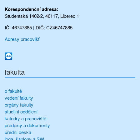
Korespondenční adresa:
Studentská 1402/2, 46117, Liberec 1
IČ: 46747885 | DIČ: CZ46747885
Adresy pracovišť
fakulta
o fakultě
vedení fakulty
orgány fakulty
studijní oddělení
katedry a pracoviště
předpisy a dokumenty
úřední deska
loga, šablony a SW