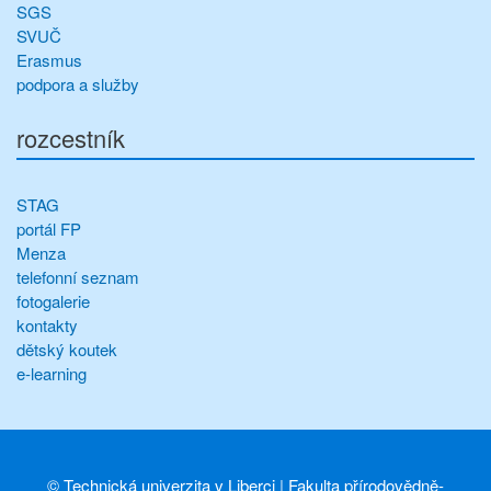
SGS
SVUČ
Erasmus
podpora a služby
rozcestník
STAG
portál FP
Menza
telefonní seznam
fotogalerie
kontakty
dětský koutek
e-learning
©
Technická univerzita v Liberci
|
Fakulta přírodovědně-