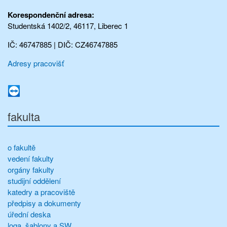
Korespondenční adresa:
Studentská 1402/2, 46117, Liberec 1
IČ: 46747885 | DIČ: CZ46747885
Adresy pracovišť
fakulta
o fakultě
vedení fakulty
orgány fakulty
studijní oddělení
katedry a pracoviště
předpisy a dokumenty
úřední deska
loga, šablony a SW