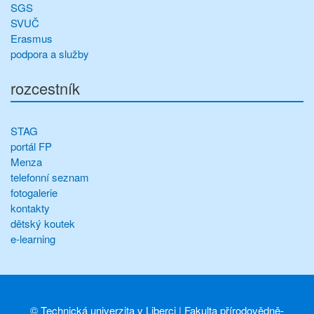
SGS
SVUČ
Erasmus
podpora a služby
rozcestník
STAG
portál FP
Menza
telefonní seznam
fotogalerie
kontakty
dětský koutek
e-learning
©
Technická univerzita v Liberci
|
Fakulta přírodovědně-