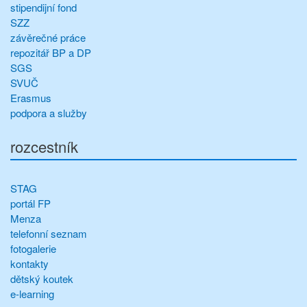
stipendijní fond
SZZ
závěrečné práce
repozitář BP a DP
SGS
SVUČ
Erasmus
podpora a služby
rozcestník
STAG
portál FP
Menza
telefonní seznam
fotogalerie
kontakty
dětský koutek
e-learning