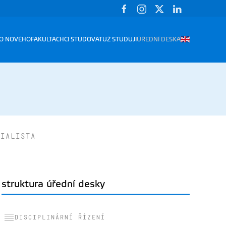
O NOVÉHO
FAKULTA
CHCI STUDOVAT
UŽ STUDUJI
ÚŘEDNÍ DESKA
ialista
struktura úřední desky
Disciplinární řízení