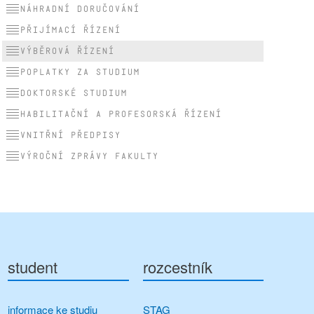
Náhradní doručování
Přijímací řízení
Výběrová řízení
Poplatky za studium
Doktorské studium
Habilitační a profesorská řízení
Vnitřní předpisy
Výroční zprávy fakulty
student
rozcestník
informace ke studiu
STAG