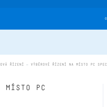
C
ová řízení
Výběrové řízení na místo PC spec
a místo PC