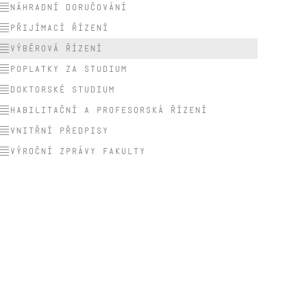
Náhradní doručování
Přijímací řízení
Výběrová řízení
Poplatky za studium
Doktorské studium
Habilitační a profesorská řízení
Vnitřní předpisy
Výroční zprávy fakulty