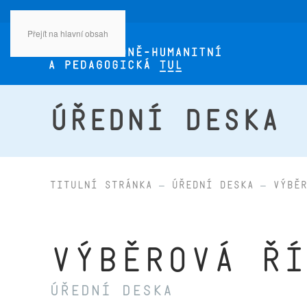
Přejít na hlavní obsah
ÚŘEDNÍ DESKA
Titulní stránka
Úřední deska
Výběr
Výběrová ří
Úřední deska