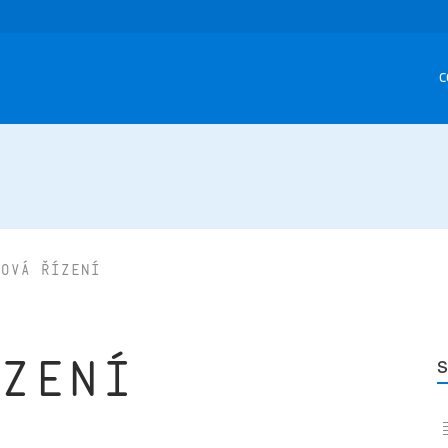
C
ová řízení
s
zení