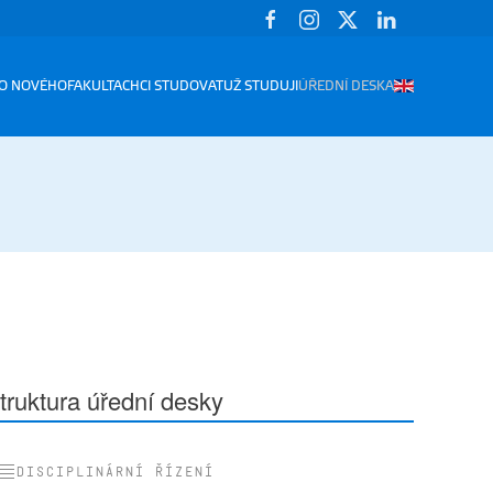
O NOVÉHO
FAKULTA
CHCI STUDOVAT
UŽ STUDUJI
ÚŘEDNÍ DESKA
truktura úřední desky
Disciplinární řízení