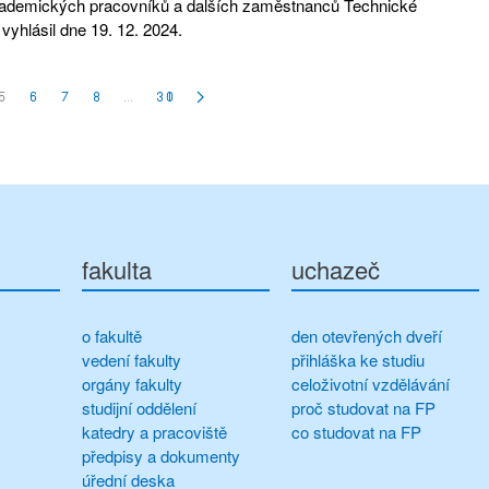
kademických pracovníků a dalších zaměstnanců Technické
 vyhlásil dne 19. 12. 2024.
5
6
7
8
…
30
fakulta
uchazeč
o fakultě
den otevřených dveří
vedení fakulty
přihláška ke studiu
orgány fakulty
celoživotní vzdělávání
studijní oddělení
proč studovat na FP
katedry a pracoviště
co studovat na FP
předpisy a dokumenty
úřední deska