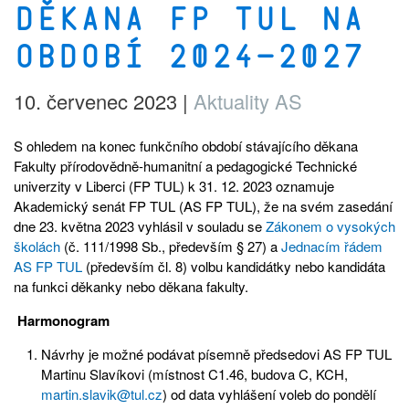
děkana FP TUL na
období 2024–2027
10. červenec 2023
|
Aktuality AS
S ohledem na konec funkčního období stávajícího děkana
Fakulty přírodovědně-humanitní a pedagogické Technické
univerzity v Liberci (FP TUL) k 31. 12. 2023 oznamuje
Akademický senát FP TUL (AS FP TUL), že na svém zasedání
dne 23. května 2023 vyhlásil v souladu se
Zákonem o vysokých
školách
(č. 111/1998 Sb., především § 27) a
Jednacím řádem
AS FP TUL
(především čl. 8) volbu kandidátky nebo kandidáta
na funkci děkanky nebo děkana fakulty.
Harmonogram
Návrhy je možné podávat písemně předsedovi AS FP TUL
Martinu Slavíkovi (místnost C1.46, budova C, KCH,
martin.slavik@tul.cz
) od data vyhlášení voleb do pondělí