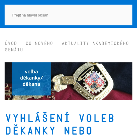
Přejít na hlavní obsah
Úvod
Co nového
Aktuality Akademického
senátu
Vyhlášení voleb
děkanky nebo