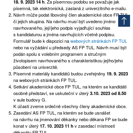
18. 9. 2023 14 h
. Za písemnou podobu se považuje jak
písemná, tak elektronická, zaslaná z univerzitního e-mailu.
Návrh může podat libovolný člen akademické obce FP TUL
či jejich skupina. Na návrhu musí být uvedeno jméno
navrhované/ho, její/jeho podpis vyjadřující souhlas
s kandidaturou a jména navrhujících včetně podpisu.
Formulář bude k dispozici na
webových stránkách FP TUL
nebo na vyžádání u předsedy AS FP TUL. Návrh musí být
podán spolu s volebním programem a stručným
životopisem navrhované/ho s charakteristikou jejího/jeho
působení na univerzitě.
Písemné materiály kandidátů budou zveřejněny
19. 9. 2023
na webových stránkách FP TUL.
Setkání akademické obce FP TUL, na kterém se kandidáti
osobně představí, se uskuteční v úterý
3.10. 2023 od 8.50
v aule budovy G.
K účasti zveme srdečně všechny členy akademické obce.
Zasedání AS FP TUL, na kterém se bude usnášet
na návrhu na jmenování děkanky nebo děkana FP se bude
konat v úterý
17. 10. 2023 11 h
v zasedací místnosti
děkanátu FP TUL.