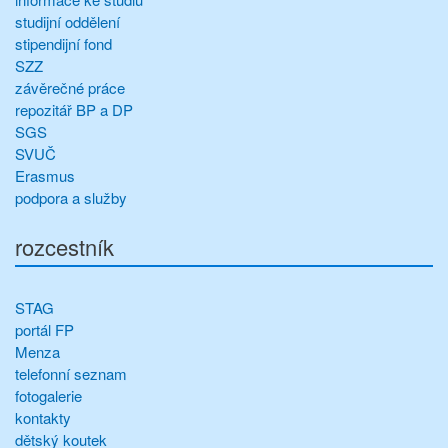
studijní oddělení
stipendijní fond
SZZ
závěrečné práce
repozitář BP a DP
SGS
SVUČ
Erasmus
podpora a služby
rozcestník
STAG
portál FP
Menza
telefonní seznam
fotogalerie
kontakty
dětský koutek