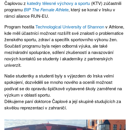
Čaplovou z
katedry tělesné výchovy a sportu
(KTV) zúčastnili
programu
BIP The Female Athlete
, který se konal v Irsku v
rámci aliance RUN-EU.
Program hostila
Technological University of Shannon
v Athlone,
kde měli účastníci možnost rozšířit své znalosti o problematice
ženského sportu, zdraví a specifik sportovního výkonu žen.
Součástí programu byla nejen odborná výuka, ale také
mezinárodní spolupráce, sdílení zkušeností a navazování
nových kontaktů se studenty i akademiky z partnerských
univerzit.
Naše studentky a studenti byly s výjezdem do Irska velmi
spokojení, dozvěděli se mnoho nového a ocenili možnost
podívat se do opravdu špičkově vybavené školy zaměřené na
výzkum v oblasti sportu.
Děkujeme paní doktorce Čaplové a její skupině studujících za
skvělou reprezentaci v zahraničí.