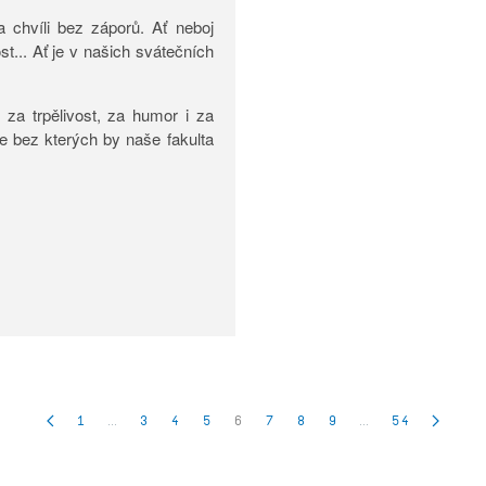
 chvíli bez záporů. Ať neboj
ost... Ať je v našich svátečních
za trpělivost, za humor i za
le bez kterých by naše fakulta
1
…
3
4
5
6
7
8
9
…
54