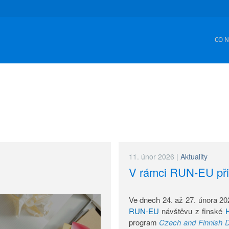
CO 
11. únor 2026
|
Aktuality
V rámci RUN-EU při
Ve dnech 24. až 27. února 202
RUN-EU
návštěvu z finské
H
program
Czech and Finnish D