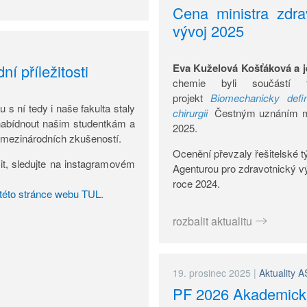
Cena ministra zdra
vývoj 2025
Eva Kuželová Košťáková a j
í příležitosti
chemie byli součástí
projekt
Biomechanicky defin
 s ní tedy i naše fakulta staly
chirurgii
Čestným uznáním mini
abídnout našim studentkám a
2025.
h mezinárodních zkušeností.
Ocenění převzaly řešitelské 
sit, sledujte na instagramovém
Agenturou pro zdravotnický 
roce 2024.
této stránce webu TUL
.
rozbalit aktualitu
19. prosinec 2025
|
Aktuality A
PF 2026 Akademick