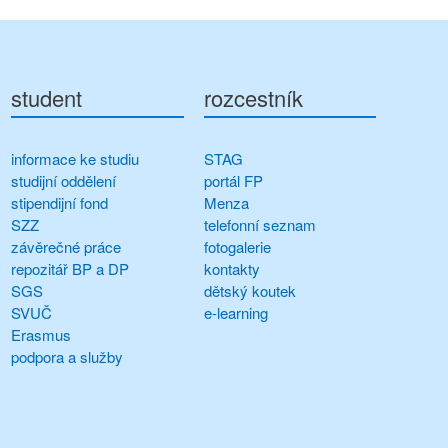
student
rozcestník
informace ke studiu
STAG
studijní oddělení
portál FP
stipendijní fond
Menza
SZZ
telefonní seznam
závěrečné práce
fotogalerie
repozitář BP a DP
kontakty
SGS
dětský koutek
SVUČ
e-learning
Erasmus
podpora a služby