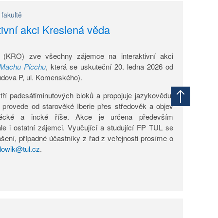
fakultě
ivní akci Kreslená věda
(KRO) zve všechny zájemce na interaktivní akci
 Machu Picchu
, která se uskuteční 20. ledna 2026 od
udova P, ul. Komenského).
tří padesátiminutových bloků a propojuje jazykovědu,
ky provede od starověké Iberie přes středověk a objev
écké a incké říše. Akce je určena především
le i ostatní zájemci. Vyučující a studující FP TUL se
lášení, případné účastníky z řad z veřejnosti prosíme o
lowik@tul.cz
.