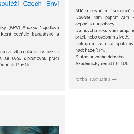
soutěži Czech Envi
Milé kolegyně, milí kolegové, m
Dovolte nám popřát vám kl
odpočinku a pohody.
ogiky (KPV) Anežka Nejedlová
Do nového roku vám přejeme 
 která oceňuje bakalářské a
práci, nebo osobním životě.
Děkujeme vám za společný 
nadcházejícím.
 univerzit a celkovou vítězkou
S přáním všeho dobrého
á se svou diplomovou prací
Akademický senát FP TUL
í Dominik Rubáš.
rozbalit aktualitu