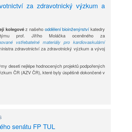
votnictví za zdravotnický výzkum a
ejí kolegové
z našeho
oddělení bioinženýrství
katedry
 týmu prof. Jiřího Moláčka oceněného za
ované vstřebatelné materiály pro kardiovaskulární
stra zdravotnictví za zdravotnický výzkum a vývoj
týmy deseti nejlépe hodnocených projektů podpořených
výzkum ČR (AZV ČR), které byly úspěšně dokončené v
S
ého senátu FP TUL