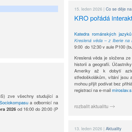
15. leden 2026
|
Co se děje na 
KRO pořádá interakt
Katedra románských jazyků
Kreslená věda – z Iberie na
9:00 do 12:30 v aule P100 (b
Kreslená věda je složena ze 
historii a geografii. Účastní
Ameriky až k dobytí azt
středoškolákům, vítání jsou a
mohou přijít podívat bez přih
registraci na e-mail
miroslav.s
S) zve všechny studující a
Sociokompasu
a odbornicí na
rozbalit aktualitu
ora 2026
od 16:00 do 20:00 (P
13. leden 2026
|
Aktuality