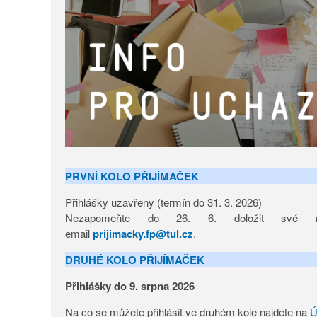
PRVNÍ KOLO PŘIJÍMAČEK
Přihlášky uzavřeny (termín do 31. 3. 2026)
Nezapomeňte do 26. 6. doložit své ma
email
prijimacky.fp@tul.cz
.
DRUHÉ KOLO PŘIJÍMAČEK
Přihlášky do 9. srpna 2026
Na co se můžete přihlásit ve druhém kole najdete na
Ú