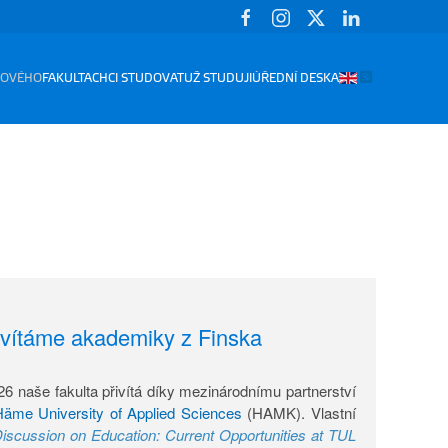
FP TUL
NOVÉHO
FAKULTA
CHCI STUDOVAT
UŽ STUDUJI
ÚŘEDNÍ DESKA
vítáme akademiky z Finska
6 naše fakulta přivítá díky mezinárodnímu partnerství
äme University of Applied Sciences
(HAMK). Vlastní
iscussion on Education: Current Opportunities at TUL