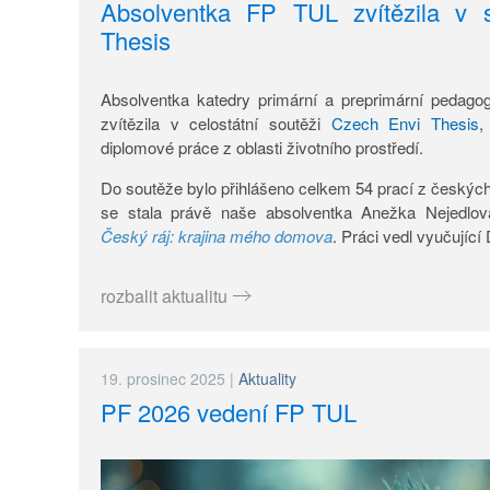
Absolventka FP TUL zvítězila v 
Thesis
Absolventka katedry primární a preprimární pedag
zvítězila v celostátní soutěži
Czech Envi Thesis
,
diplomové práce z oblasti životního prostředí.
Do soutěže bylo přihlášeno celkem 54 prací z českých
se stala právě naše absolventka Anežka Nejedlov
Český ráj: krajina mého domova
. Práci vedl vyučujíc
rozbalit aktualitu
19. prosinec 2025
|
Aktuality
PF 2026 vedení FP TUL