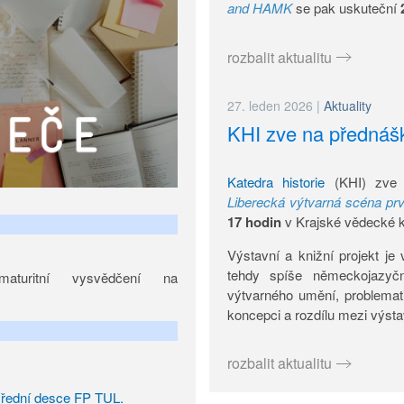
and HAMK
se pak uskuteční
rozbalit aktualitu
27. leden 2026
|
Aktuality
KHI zve na přednášk
Katedra historie
(KHI) zve 
Liberecká výtvarná scéna prvn
17 hodin
v Krajské vědecké kn
Výstavní a knižní projekt je
tehdy spíše německojazy
turitní vysvědčení na
výtvarného umění, problemati
koncepci a rozdílu mezi výst
rozbalit aktualitu
řední desce FP TUL.