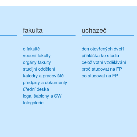
fakulta
uchazeč
o fakultě
den otevřených dveří
vedení fakulty
přihláška ke studiu
orgány fakulty
celoživotní vzdělávání
studijní oddělení
proč studovat na FP
katedry a pracoviště
co studovat na FP
předpisy a dokumenty
úřední deska
loga, šablony a SW
fotogalerie