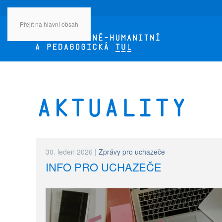
Přejít na hlavní obsah
Aktuality
30. leden 2026
|
Zprávy pro uchazeče
INFO PRO UCHAZEČE