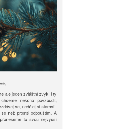
ové,
ale jeden zvláštní zvyk: i ty
 chceme někoho povzbudit,
dávej se, nedělej si starosti.
 se než prosté odpouštím. A
proneseme tu svou nejvyšší