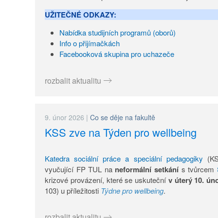
UŽITEČNÉ ODKAZY:
Nabídka studijních programů (oborů)
Info o přijímačkách
Facebooková skupina pro uchazeče
rozbalit aktualitu
9. únor 2026
|
Co se děje na fakultě
KSS zve na Týden pro wellbeing
Katedra sociální práce a speciální pedagogiky
(KS
vyučující FP TUL na
neformální setkání
s tvůrcem
krizové provázení, které se uskuteční
v úterý 10. ún
103) u příležitosti
Týdne pro wellbeing
.
rozbalit aktualitu