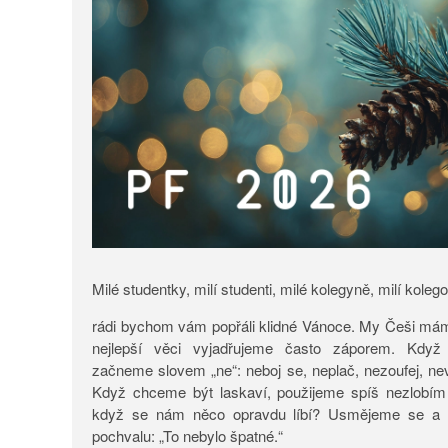
Milé studentky, milí studenti, milé kolegyně, milí koleg
rádi bychom vám popřáli klidné Vánoce. My Češi máme 
nejlepší věci vyjadřujeme často záporem. Když
začneme slovem „ne“: neboj se, neplač, nezoufej, nevz
Když chceme být laskaví, použijeme spíš nezlobím
když se nám něco opravdu líbí? Usmějeme se a 
pochvalu: „To nebylo špatné.“