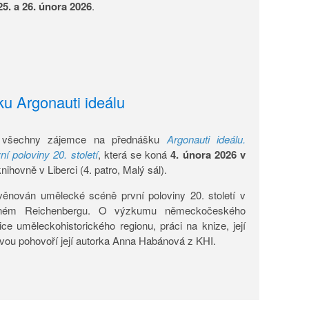
25. a 26. února 2026
.
u Argonauti ideálu
všechny zájemce na přednášku
Argonauti ideálu.
í poloviny 20. století
, která se koná
4. února 2026 v
ihovně v Liberci (4. patro, Malý sál).
 věnován umělecké scéně první poloviny 20. století v
čném Reichenbergu. O výzkumu německočeského
ce uměleckohistorického regionu, práci na knize, její
avou pohovoří její autorka Anna Habánová z KHI.