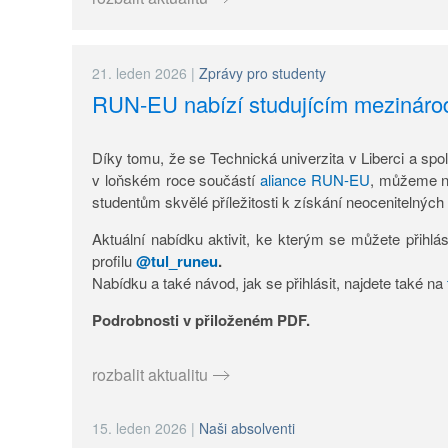
21. leden 2026
|
Zprávy pro studenty
RUN-EU nabízí studujícím mezinárodn
Díky tomu, že se Technická univerzita v Liberci a spolu
v loňském roce součástí
aliance RUN-EU
, můžeme n
studentům skvělé příležitosti k získání neocenitelnýc
Aktuální nabídku aktivit, ke kterým se můžete přihlá
profilu
@tul_runeu
.
Nabídku a také návod, jak se přihlásit, najdete také na
Podrobnosti v přiloženém PDF.
rozbalit aktualitu
15. leden 2026
|
Naši absolventi