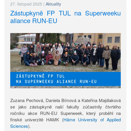
27. listopad 2025
|
Aktuality
Zástupkyně FP TUL na Superweeku
aliance RUN-EU
Zuzana Pechová, Daniela Bímová a Kateřina Majdiaková
se jako zástupkyně naší fakulty zúčastnily čtvrtého
ročníku akce RUN-EU Superweek, který proběhl na
finské univerzitě HAMK (
Häme University of Applied
Sciences
).