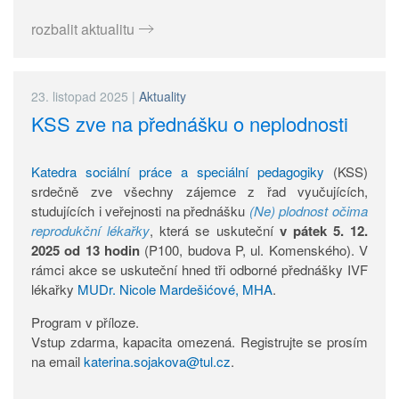
rozbalit aktualitu
23. listopad 2025
|
Aktuality
KSS zve na přednášku o neplodnosti
Katedra sociální práce a speciální pedagogiky
(KSS)
srdečně zve všechny zájemce z řad vyučujících,
studujících i veřejnosti na přednášku
(Ne) plodnost očima
reprodukční lékařky
, která se uskuteční
v pátek 5. 12.
2025 od 13 hodin
(P100, budova P, ul. Komenského). V
rámci akce se uskuteční hned tři odborné přednášky IVF
lékařky
MUDr. Nicole Mardešićové, MHA
.
Program v příloze.
Vstup zdarma, kapacita omezená. Registrujte se prosím
na email
katerina.sojakova@tul.cz
.