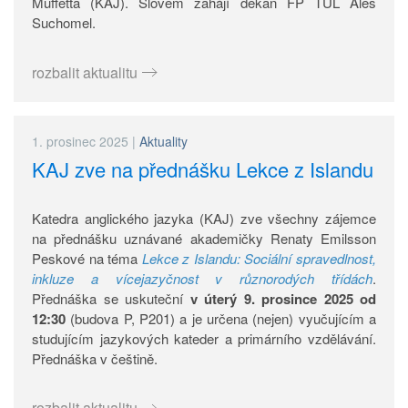
Muffetta (KAJ). Slovem zahájí děkan FP TUL Aleš
Suchomel.
rozbalit aktualitu
1. prosinec 2025
|
Aktuality
KAJ zve na přednášku Lekce z Islandu
Katedra anglického jazyka (KAJ) zve všechny zájemce
na přednášku uznávané akademičky Renaty Emilsson
Peskové na téma
Lekce z Islandu: Sociální spravedlnost,
inkluze a vícejazyčnost v různorodých třídách
.
Přednáška se uskuteční
v úterý 9. prosince 2025 od
12:30
(budova P, P201) a je určena (nejen) vyučujícím a
studujícím jazykových kateder a primárního vzdělávání.
Přednáška v češtině.
rozbalit aktualitu