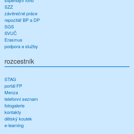
stipendijní fond
SZZ
závěrečné práce
repozitář BP a DP
SGS
SVUČ
Erasmus
podpora a služby
rozcestník
STAG
portál FP
Menza
telefonní seznam
fotogalerie
kontakty
dětský koutek
e-learning