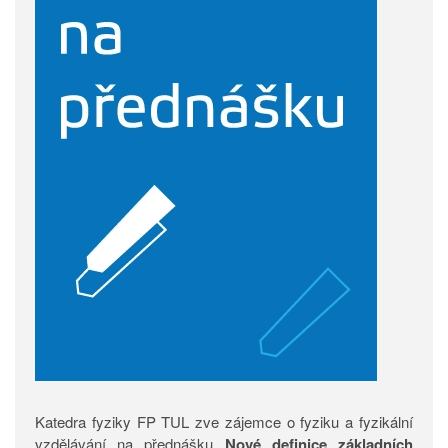
Katedra fyziky FP TUL zve zájemce o fyziku a fyzikální
vzdělávání na přednášku
Nové definice základních