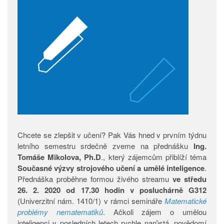
Chcete se zlepšit v učení? Pak Vás hned v prvním týdnu
letního semestru srdečně zveme na přednášku
Ing.
Tomáše Mikolova, Ph.D
., který zájemcům přiblíží téma
Současné výzvy strojového učení a umělé inteligence
.
Přednáška proběhne formou živého streamu
ve středu
26. 2. 2020 od 17.30 hodin v posluchárně G312
(Univerzitní nám. 1410/1) v rámci semináře
Matematické
problémy nematematiků
. Ačkoli zájem o umělou
inteligenci v posledních letech rychle narůstá, povědomí