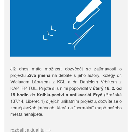
Již dnes máte možnost dozvědět se zajímavosti o
projektu
Živá jména
na debatě s jeho autory, kolegy dr.
Václavem Lábusem z KCL a dr. Danielem Vrbíkem z
KAP FP TUL. Přijďte si s nimi popovídat
v úterý 18. 2.
od
18 hodin
do
Knihkupectví a antikvariát Fryč
(
Pražská
137/14
, Liberec 1) o jejich unikátním projektu, dozvíte se o
zeměpisných jménech, která na "normální" mapě našeho
města nenajdete.
rozbalit aktualitu