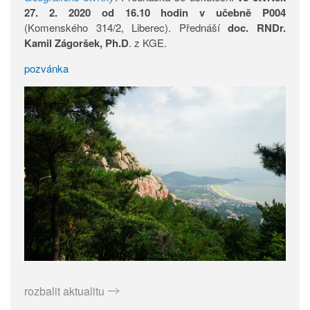
27. 2. 2020 od 16.10 hodin v učebně P004
(Komenského 314/2, Liberec). Přednáší
doc. RNDr.
Kamil Zágoršek, Ph.D
. z KGE.
pozvánka
rozbalit aktualitu