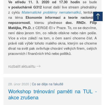
Ve středu 11. 3. 2020 od 17.30 hodin
se bude
v posluchárně G312
konat další live stream přednášky
z cyklu
Matematické problémy nematematiků
, tentokrát
na téma
Ekonomie informací a teorie racionální
nepozornosti
, kterou přednese
doc. RNDr. Filip
Matějka, Ph.D.
z CERGE-EI v Praze. To, co se dozvíme,
není dáno jenom tím, co někdo otiskne nebo nám pošle.
Více a více záleží na tom, o čem sami chceme číst. A
právě náš výběr tohoto malého okna, kterým se chceme
dívat na svět pak ovlivňuje chování velkých firem, celých
pracovních i finančních trhů nebo politiků.
rozbalit aktualitu
28. únor 2020
|
Co se děje na fakultě
Workshop trénování paměti na TUL -
akce zrušena