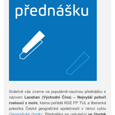
Srdečně vás zveme na populárně-naučnou přednášku s
názvem
Laoshan (Východní Čína) – Nejvyšší pohoří
rostoucí z moře
, kterou pořádá KGE FP TUL a liberecká
pobočka České geografické společnosti v rámci cyklu
Geografické čtvrtky
. Přednáška se uskuteční
ve čtvrtek