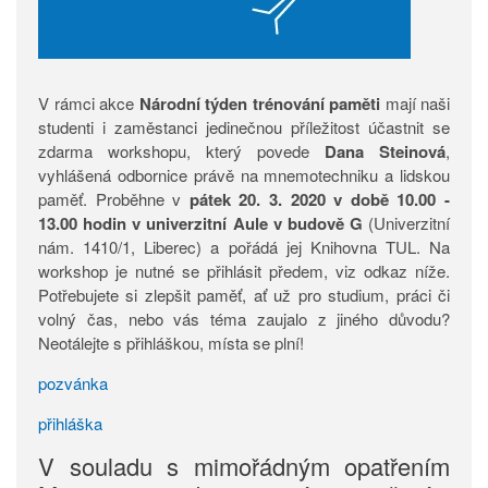
V rámci akce
Národní týden trénování paměti
mají naši
studenti i zaměstanci jedinečnou příležitost účastnit se
zdarma workshopu, který povede
Dana Steinová
,
vyhlášená odbornice právě na mnemotechniku a lidskou
paměť. Proběhne v
pátek 20. 3. 2020 v době 10.00 -
13.00 hodin v univerzitní Aule v budově G
(Univerzitní
nám. 1410/1, Liberec) a pořádá jej Knihovna TUL. Na
workshop je nutné se přihlásit předem, viz odkaz níže.
Potřebujete si zlepšit paměť, ať už pro studium, práci či
volný čas, nebo vás téma zaujalo z jiného důvodu?
Neotálejte s přihláškou, místa se plní!
pozvánka
přihláška
V souladu s mimořádným opatřením