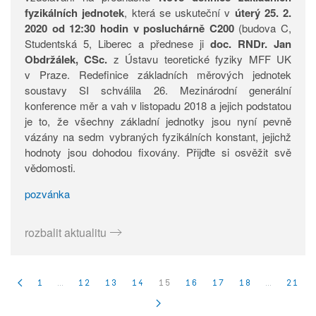
fyzikálních jednotek
, která se uskuteční v
úterý 25. 2.
2020 od 12:30 hodin v posluchárně C200
(budova C,
Studentská 5, Liberec a přednese ji
doc. RNDr. Jan
Obdržálek, CSc.
z Ústavu teoretické fyziky MFF UK
v Praze. Redefinice základních měrových jednotek
soustavy SI schválila 26. Mezinárodní generální
konference měr a vah v listopadu 2018 a jejich podstatou
je to, že všechny základní jednotky jsou nyní pevně
vázány na sedm vybraných fyzikálních konstant, jejichž
hodnoty jsou dohodou fixovány. Přijďte si osvěžit svě
vědomosti.
pozvánka
rozbalit aktualitu
1
…
12
13
14
15
16
17
18
…
21